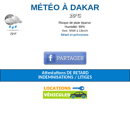
MÉTÉO À DAKAR
26°C
Risque de pluie éparse
Humidité: 89%
Vent: NNW à 13km/h
79°F
Détail et prévisions
Attestations DE RETARD
INDEMNISATIONS / LITIGES