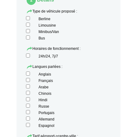
2
Type de véhicule proposé :
Berline
Limousine
Minibus/Van
Bus
Horaires de fonctionnement :
24h/24, 7j/7
Langues parlées :
Anglais
Français
Arabe
Chinois
Hindi
Russe
Portugais
Allemand
Espagnol
Tarif aéroport->centre-ville :