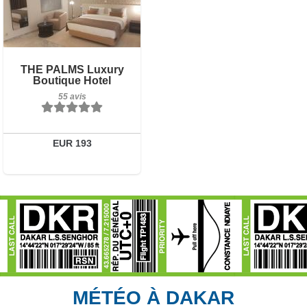
Petit-déjeuner inclus
THE PALMS Luxury
Boutique Hotel
55 avis
55 avis
Détails
Réserver
EUR 193
MÉTÉO À DAKAR