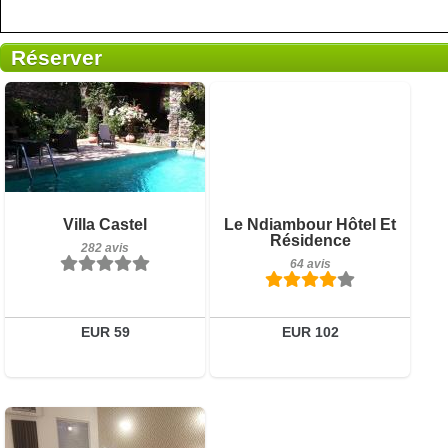
Réserver
64 avis
Petit-déjeuner inclus
Villa Castel
Le Ndiambour Hôtel Et
Détails
Résidence
282 avis
282 avis
64 avis
Réserver
Détails
Réserver
EUR 59
EUR 102