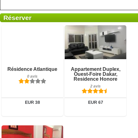
Réserver
0 avis
Détails
2 avis
Réserver
Résidence Atlantique
Appartement Duplex,
Détails
Ouest-Foire Dakar,
0 avis
Residence Honore
Réserver
2 avis
EUR 38
EUR 67