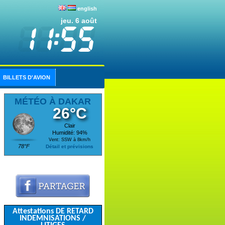
english
jeu. 6 août
BILLETS D'AVION
MÉTÉO À DAKAR
26°C
Clair
Humidité: 94%
Vent: SSW à 8km/h
78°F
Détail et prévisions
Attestations DE RETARD
INDEMNISATIONS /