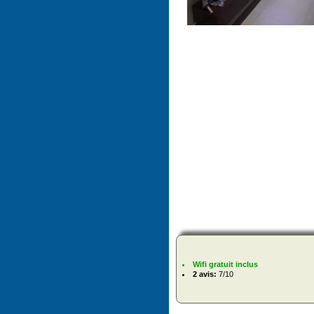
Wifi gratuit inclus
2 avis:
7/10