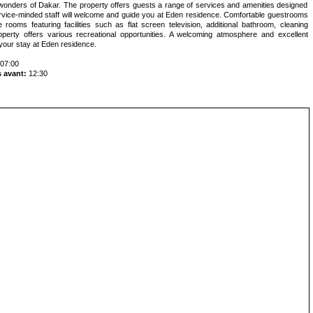
wonders of Dakar. The property offers guests a range of services and amenities designed
rvice-minded staff will welcome and guide you at Eden residence. Comfortable guestrooms
ooms featuring facilities such as flat screen television, additional bathroom, cleaning
operty offers various recreational opportunities. A welcoming atmosphere and excellent
your stay at Eden residence.
07:00
 avant:
12:30