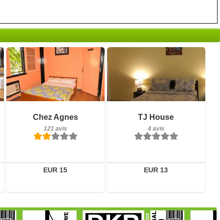
4 avis
Petit-déjeuner inclus
Chez Agnes
TJ House
Détails
121 avis
121 avis
4 avis
Réserver
Détails
Réserver
EUR 15
EUR 13