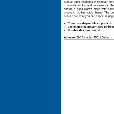
Stop at Eden residence to discover the 
to provide comfort and convenience. Se
ensure a good night's sleep with some r
products, clothes rack, linens. The pr
service are what you can expect during 
Chambres disponibles à partir de:
Les chambres doivent être libérées
Nombre de chambres:
4
Adresse:
594 Almadies 75011 Dakar