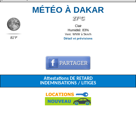
MÉTÉO À DAKAR
27°C
Clair
Humidité: 83%
Vent: WNW à 5km/h
81°F
Détail et prévisions
Attestations DE RETARD
INDEMNISATIONS / LITIGES