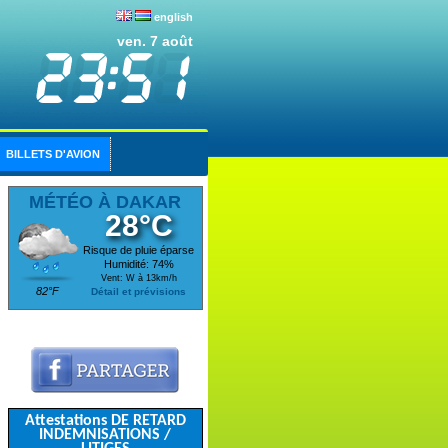
english
ven. 7 août
BILLETS D'AVION
MÉTÉO À DAKAR
28°C
Risque de pluie éparse
Humidité: 74%
Vent: W à 13km/h
82°F
Détail et prévisions
Attestations DE RETARD
INDEMNISATIONS /