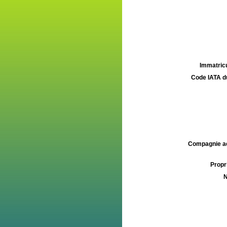
Immatricu
Code IATA d
Compagnie aé
Propri
N