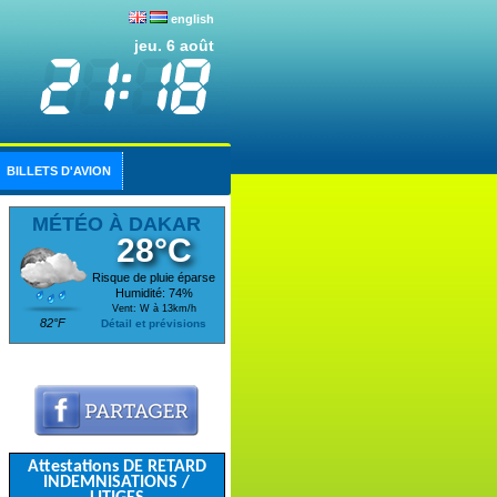
english
jeu. 6 août
BILLETS D'AVION
MÉTÉO À DAKAR
28°C
Risque de pluie éparse
Humidité: 74%
Vent: W à 13km/h
82°F
Détail et prévisions
Attestations DE RETARD
INDEMNISATIONS /