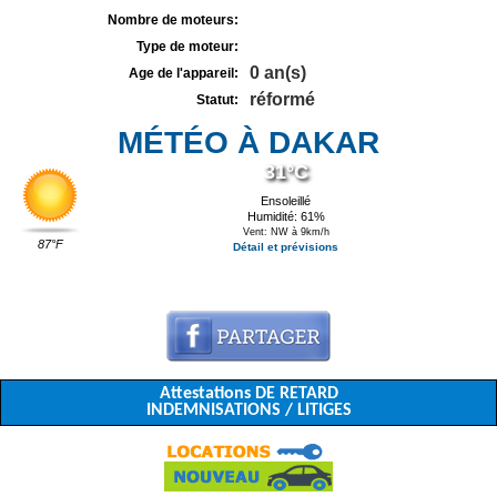
Nombre de moteurs:
Type de moteur:
0 an(s)
Age de l'appareil:
réformé
Statut:
MÉTÉO À DAKAR
31°C
Ensoleillé
Humidité: 61%
Vent: NW à 9km/h
87°F
Détail et prévisions
Attestations DE RETARD
INDEMNISATIONS / LITIGES