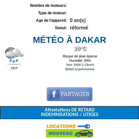
Nombre de moteurs:
Type de moteur:
0 an(s)
Age de l'appareil:
réformé
Statut:
MÉTÉO À DAKAR
26°C
Risque de pluie éparse
Humidité: 89%
Vent: NNW à 13km/h
79°F
Détail et prévisions
Attestations DE RETARD
INDEMNISATIONS / LITIGES