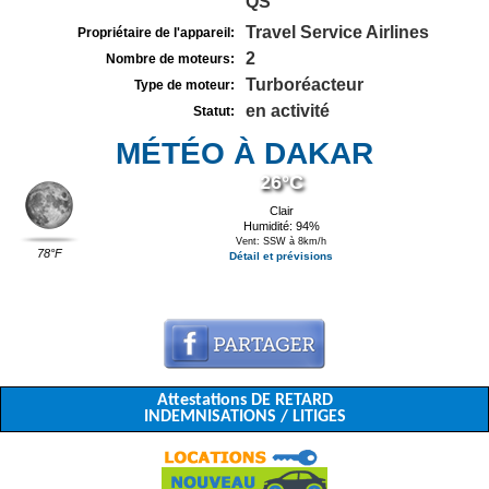
QS
Travel Service Airlines
Propriétaire de l'appareil:
2
Nombre de moteurs:
Turboréacteur
Type de moteur:
en activité
Statut:
MÉTÉO À DAKAR
26°C
Clair
Humidité: 94%
Vent: SSW à 8km/h
78°F
Détail et prévisions
Attestations DE RETARD
INDEMNISATIONS / LITIGES