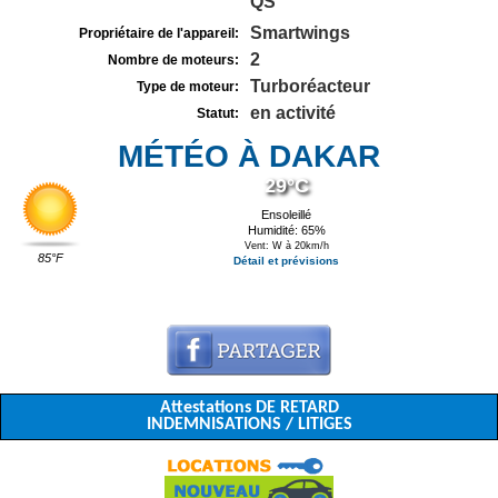
QS
Smartwings
Propriétaire de l'appareil:
2
Nombre de moteurs:
Turboréacteur
Type de moteur:
en activité
Statut:
MÉTÉO À DAKAR
29°C
Ensoleillé
Humidité: 65%
Vent: W à 20km/h
85°F
Détail et prévisions
Attestations DE RETARD
INDEMNISATIONS / LITIGES