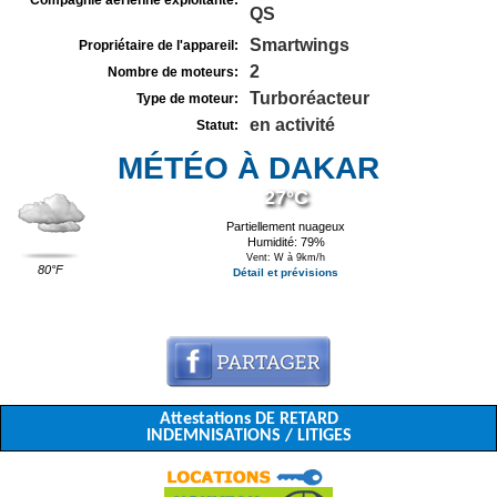
Compagnie aérienne exploitante:
QS
Smartwings
Propriétaire de l'appareil:
2
Nombre de moteurs:
Turboréacteur
Type de moteur:
en activité
Statut:
MÉTÉO À DAKAR
27°C
Partiellement nuageux
Humidité: 79%
Vent: W à 9km/h
80°F
Détail et prévisions
Attestations DE RETARD
INDEMNISATIONS / LITIGES