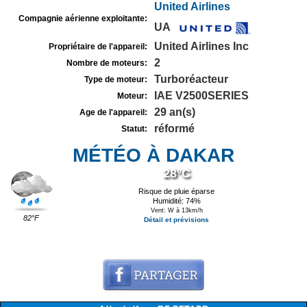
United Airlines
Compagnie aérienne exploitante:
UA
United Airlines Inc
Propriétaire de l'appareil:
2
Nombre de moteurs:
Turboréacteur
Type de moteur:
IAE V2500SERIES
Moteur:
29 an(s)
Age de l'appareil:
réformé
Statut:
MÉTÉO À DAKAR
28°C
Risque de pluie éparse
Humidité: 74%
Vent: W à 13km/h
82°F
Détail et prévisions