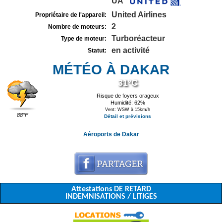
UA
United Airlines
Propriétaire de l'appareil:
2
Nombre de moteurs:
Turboréacteur
Type de moteur:
en activité
Statut:
MÉTÉO À DAKAR
31°C
Risque de foyers orageux
Humidité: 62%
Vent: WSW à 15km/h
88°F
Détail et prévisions
Aéroports de Dakar
Attestations DE RETARD
INDEMNISATIONS / LITIGES