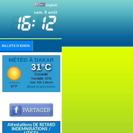
english
sam. 8 août
BILLETS D'AVION
MÉTÉO À DAKAR
31°C
Ensoleillé
Humidité: 61%
Vent: NW à 9km/h
87°F
Détail et prévisions
Attestations DE RETARD
INDEMNISATIONS /