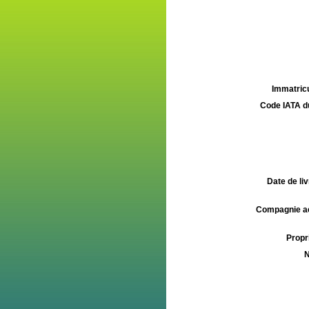
Immatricu
Code IATA d
Date de liv
Compagnie aé
Propri
N