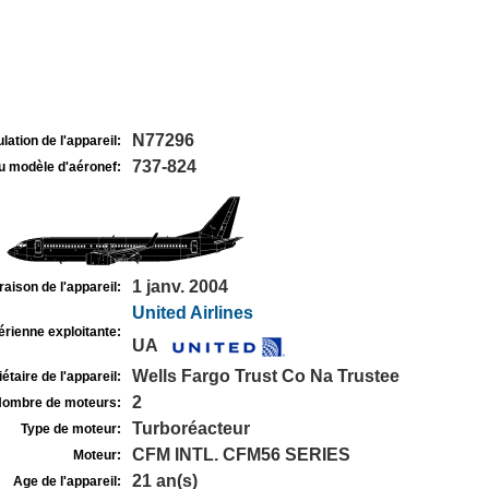
N77296
lation de l'appareil:
737-824
u modèle d'aéronef:
1 janv. 2004
raison de l'appareil:
United Airlines
rienne exploitante:
UA
Wells Fargo Trust Co Na Trustee
étaire de l'appareil:
2
ombre de moteurs:
Turboréacteur
Type de moteur:
CFM INTL. CFM56 SERIES
Moteur:
21 an(s)
Age de l'appareil: