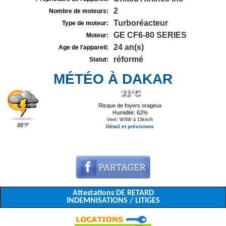
2
Nombre de moteurs:
Turboréacteur
Type de moteur:
GE CF6-80 SERIES
Moteur:
24 an(s)
Age de l'appareil:
réformé
Statut:
MÉTÉO À DAKAR
31°C
Risque de foyers orageux
Humidité: 62%
Vent: WSW à 15km/h
88°F
Détail et prévisions
Attestations DE RETARD
INDEMNISATIONS / LITIGES