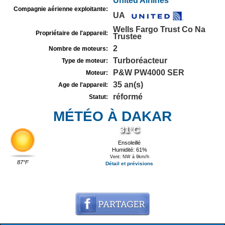
United Airlines
Compagnie aérienne exploitante:
UA
Wells Fargo Trust Co Na
Propriétaire de l'appareil:
Trustee
2
Nombre de moteurs:
Turboréacteur
Type de moteur:
P&W PW4000 SER
Moteur:
35 an(s)
Age de l'appareil:
réformé
Statut:
MÉTÉO À DAKAR
31°C
Ensoleillé
Humidité: 61%
Vent: NW à 9km/h
87°F
Détail et prévisions