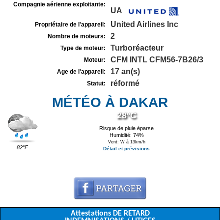
Compagnie aérienne exploitante:
UA
United Airlines Inc
Propriétaire de l'appareil:
2
Nombre de moteurs:
Turboréacteur
Type de moteur:
CFM INTL CFM56-7B26/3
Moteur:
17 an(s)
Age de l'appareil:
réformé
Statut:
MÉTÉO À DAKAR
28°C
Risque de pluie éparse
Humidité: 74%
Vent: W à 13km/h
82°F
Détail et prévisions
Attestations DE RETARD