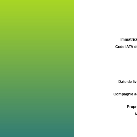
Immatricu
Code IATA d
Date de liv
Compagnie aé
Propri
N