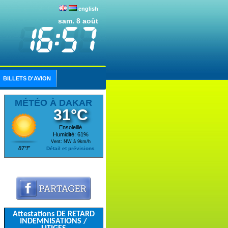
english
sam. 8 août
BILLETS D'AVION
MÉTÉO À DAKAR
31°C
Ensoleillé
Humidité: 61%
Vent: NW à 9km/h
87°F
Détail et prévisions
Attestations DE RETARD
INDEMNISATIONS /