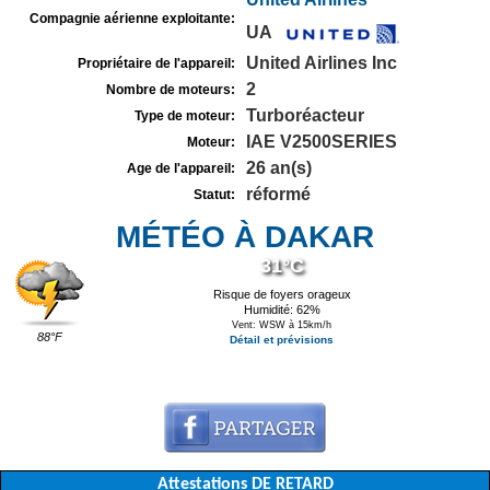
Compagnie aérienne exploitante:
UA
United Airlines Inc
Propriétaire de l'appareil:
2
Nombre de moteurs:
Turboréacteur
Type de moteur:
IAE V2500SERIES
Moteur:
26 an(s)
Age de l'appareil:
réformé
Statut:
MÉTÉO À DAKAR
31°C
Risque de foyers orageux
Humidité: 62%
Vent: WSW à 15km/h
88°F
Détail et prévisions
Attestations DE RETARD