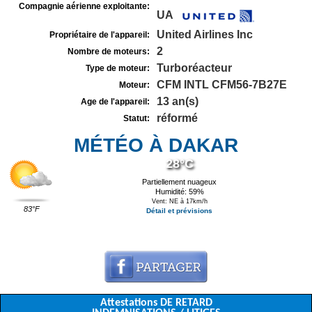
Compagnie aérienne exploitante:
UA
United Airlines Inc
Propriétaire de l'appareil:
2
Nombre de moteurs:
Turboréacteur
Type de moteur:
CFM INTL CFM56-7B27E
Moteur:
13 an(s)
Age de l'appareil:
réformé
Statut:
MÉTÉO À DAKAR
28°C
Partiellement nuageux
Humidité: 59%
Vent: NE à 17km/h
83°F
Détail et prévisions
Attestations DE RETARD