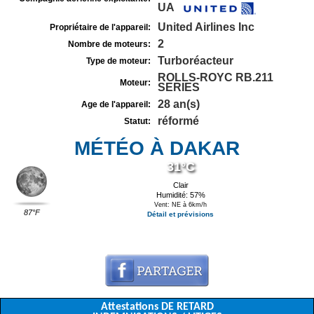
UA
United Airlines Inc
Propriétaire de l'appareil:
2
Nombre de moteurs:
Turboréacteur
Type de moteur:
ROLLS-ROYC RB.211
Moteur:
SERIES
28 an(s)
Age de l'appareil:
réformé
Statut:
MÉTÉO À DAKAR
31°C
Clair
Humidité: 57%
Vent: NE à 6km/h
87°F
Détail et prévisions
Attestations DE RETARD