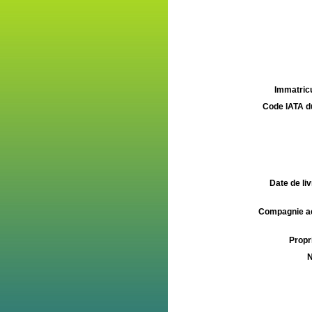
Immatricu
Code IATA d
Date de liv
Compagnie aé
Propri
N