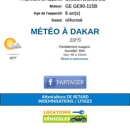
GE GE90-115B
Moteur:
6 an(s)
Age de l'appareil:
réformé
Statut:
MÉTÉO À DAKAR
28°C
Partiellement nuageux
Humidité: 59%
Vent: NE à 17km/h
83°F
Détail et prévisions
Attestations DE RETARD
INDEMNISATIONS / LITIGES