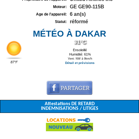
GE GE90-115B
Moteur:
6 an(s)
Age de l'appareil:
réformé
Statut:
MÉTÉO À DAKAR
31°C
Ensoleillé
Humidité: 61%
Vent: NW à 9km/h
87°F
Détail et prévisions
Attestations DE RETARD
INDEMNISATIONS / LITIGES