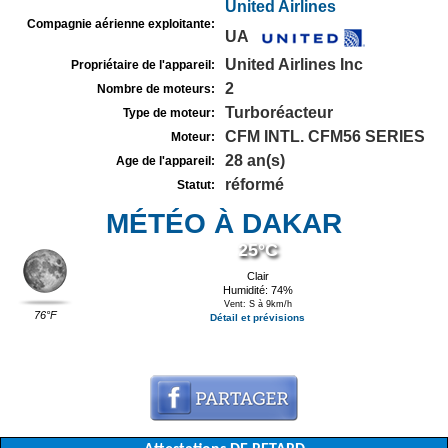
United Airlines
Compagnie aérienne exploitante:
UA
United Airlines Inc
Propriétaire de l'appareil:
2
Nombre de moteurs:
Turboréacteur
Type de moteur:
CFM INTL. CFM56 SERIES
Moteur:
28 an(s)
Age de l'appareil:
réformé
Statut:
MÉTÉO À DAKAR
25°C
Clair
Humidité: 74%
Vent: S à 9km/h
76°F
Détail et prévisions