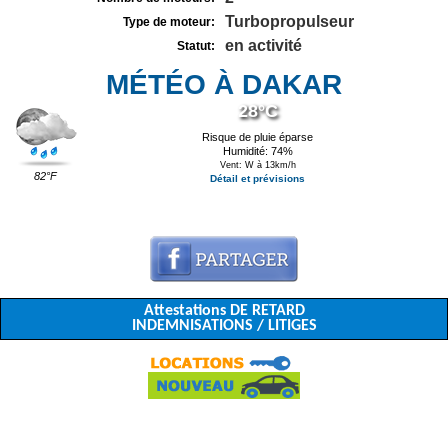
Turbopropulseur
Type de moteur:
en activité
Statut:
MÉTÉO À DAKAR
28°C
Risque de pluie éparse
Humidité: 74%
Vent: W à 13km/h
82°F
Détail et prévisions
Attestations DE RETARD
INDEMNISATIONS / LITIGES