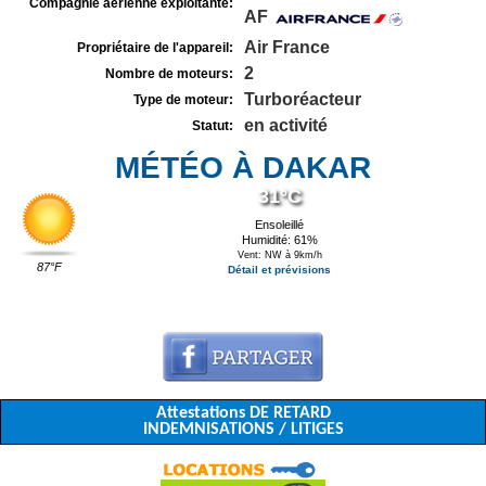
Compagnie aérienne exploitante:
AF
Air France
Propriétaire de l'appareil:
2
Nombre de moteurs:
Turboréacteur
Type de moteur:
en activité
Statut:
MÉTÉO À DAKAR
31°C
Ensoleillé
Humidité: 61%
Vent: NW à 9km/h
87°F
Détail et prévisions
Attestations DE RETARD
INDEMNISATIONS / LITIGES