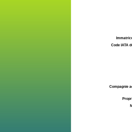
Immatricu
Code IATA d
Compagnie aé
Propri
N