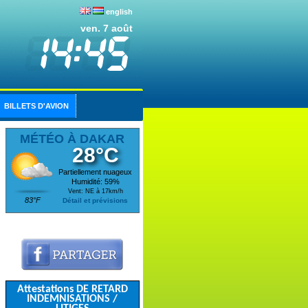
english
ven. 7 août
BILLETS D'AVION
MÉTÉO À DAKAR
28°C
Partiellement nuageux
Humidité: 59%
Vent: NE à 17km/h
83°F
Détail et prévisions
Attestations DE RETARD
INDEMNISATIONS /