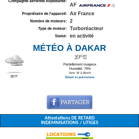
Compagnie aérienne exploitante:
AF
Air France
Propriétaire de l'appareil:
2
Nombre de moteurs:
Turboréacteur
Type de moteur:
en activité
Statut:
MÉTÉO À DAKAR
27°C
Partiellement nuageux
Humidité: 79%
Vent: W à 9km/h
80°F
Détail et prévisions
Attestations DE RETARD
INDEMNISATIONS / LITIGES