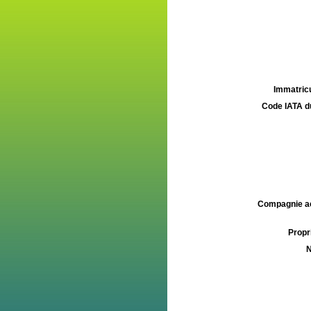
Immatricu
Code IATA d
Compagnie aé
Propri
N