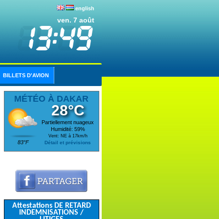
english
ven. 7 août
BILLETS D'AVION
MÉTÉO À DAKAR
28°C
Partiellement nuageux
Humidité: 59%
Vent: NE à 17km/h
83°F
Détail et prévisions
Attestations DE RETARD
INDEMNISATIONS /