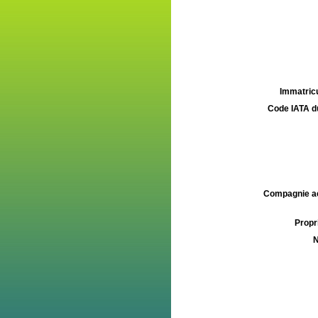
Immatricu
Code IATA d
Compagnie aé
Propri
N