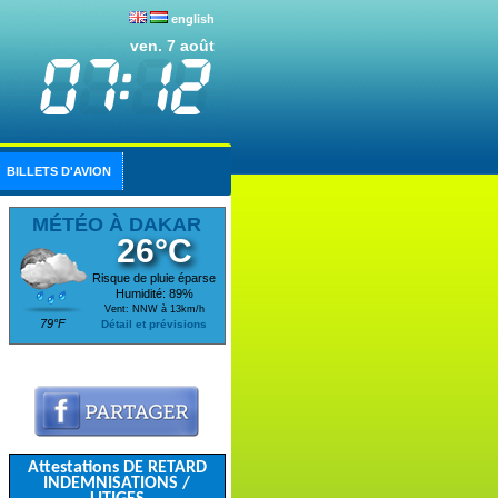
english
ven. 7 août
BILLETS D'AVION
MÉTÉO À DAKAR
26°C
Risque de pluie éparse
Humidité: 89%
Vent: NNW à 13km/h
79°F
Détail et prévisions
Attestations DE RETARD
INDEMNISATIONS /