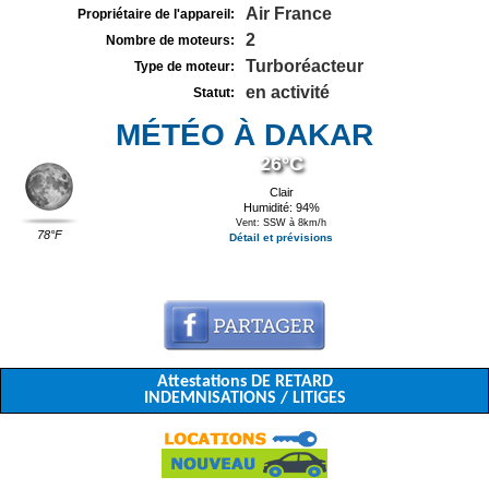
Air France
Propriétaire de l'appareil:
2
Nombre de moteurs:
Turboréacteur
Type de moteur:
en activité
Statut:
MÉTÉO À DAKAR
26°C
Clair
Humidité: 94%
Vent: SSW à 8km/h
78°F
Détail et prévisions
Attestations DE RETARD
INDEMNISATIONS / LITIGES