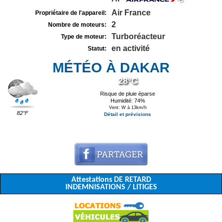
Air France
Propriétaire de l'appareil:
2
Nombre de moteurs:
Turboréacteur
Type de moteur:
en activité
Statut:
MÉTÉO À DAKAR
28°C
Risque de pluie éparse
Humidité: 74%
Vent: W à 13km/h
82°F
Détail et prévisions
Attestations DE RETARD
INDEMNISATIONS / LITIGES