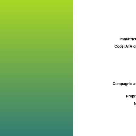
Immatricu
Code IATA d
Compagnie aé
Propri
N