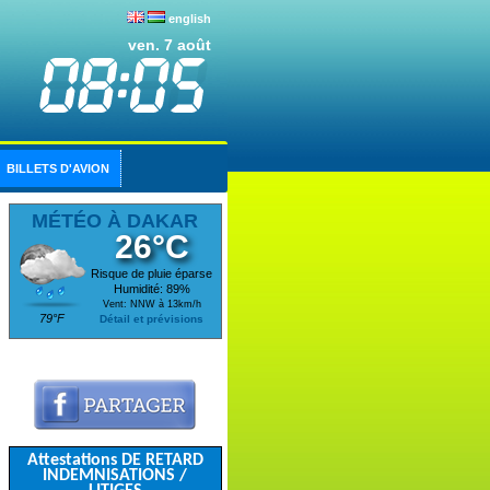
english
ven. 7 août
BILLETS D'AVION
MÉTÉO À DAKAR
26°C
Risque de pluie éparse
Humidité: 89%
Vent: NNW à 13km/h
79°F
Détail et prévisions
Attestations DE RETARD
INDEMNISATIONS /