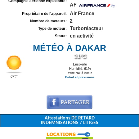
Compagnie aérienne exploitante:
AF
Air France
Propriétaire de l'appareil:
2
Nombre de moteurs:
Turboréacteur
Type de moteur:
en activité
Statut:
MÉTÉO À DAKAR
31°C
Ensoleillé
Humidité: 61%
Vent: NW à 9km/h
87°F
Détail et prévisions
Attestations DE RETARD
INDEMNISATIONS / LITIGES