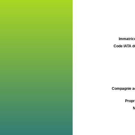
Immatricu
Code IATA d
Compagnie aé
Propri
N