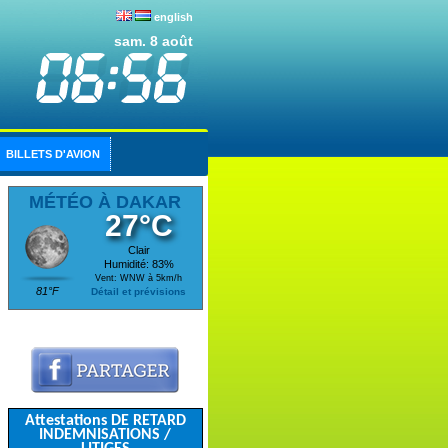
english
sam. 8 août
BILLETS D'AVION
MÉTÉO À DAKAR
27°C
Clair
Humidité: 83%
Vent: WNW à 5km/h
81°F
Détail et prévisions
Attestations DE RETARD
INDEMNISATIONS /