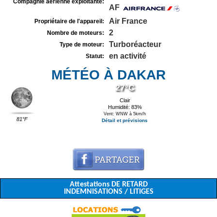
Compagnie aérienne exploitante:
AF
Air France
Propriétaire de l'appareil:
2
Nombre de moteurs:
Turboréacteur
Type de moteur:
en activité
Statut:
MÉTÉO À DAKAR
27°C
Clair
Humidité: 83%
Vent: WNW à 5km/h
81°F
Détail et prévisions
Attestations DE RETARD
INDEMNISATIONS / LITIGES