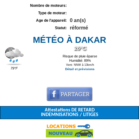
Nombre de moteurs:
Type de moteur:
0 an(s)
Age de l'appareil:
réformé
Statut:
MÉTÉO À DAKAR
26°C
Risque de pluie éparse
Humidité: 89%
Vent: NNW à 13km/h
79°F
Détail et prévisions
Attestations DE RETARD
INDEMNISATIONS / LITIGES