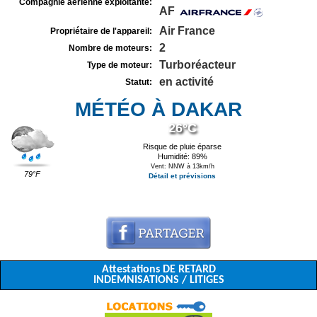
Compagnie aérienne exploitante:
AF
Air France
Propriétaire de l'appareil:
2
Nombre de moteurs:
Turboréacteur
Type de moteur:
en activité
Statut:
MÉTÉO À DAKAR
26°C
Risque de pluie éparse
Humidité: 89%
Vent: NNW à 13km/h
79°F
Détail et prévisions
Attestations DE RETARD
INDEMNISATIONS / LITIGES