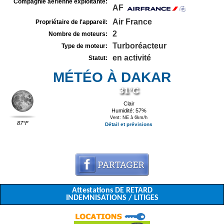
Compagnie aérienne exploitante:
AF
Air France
Propriétaire de l'appareil:
2
Nombre de moteurs:
Turboréacteur
Type de moteur:
en activité
Statut:
MÉTÉO À DAKAR
31°C
Clair
Humidité: 57%
Vent: NE à 6km/h
87°F
Détail et prévisions
Attestations DE RETARD
INDEMNISATIONS / LITIGES