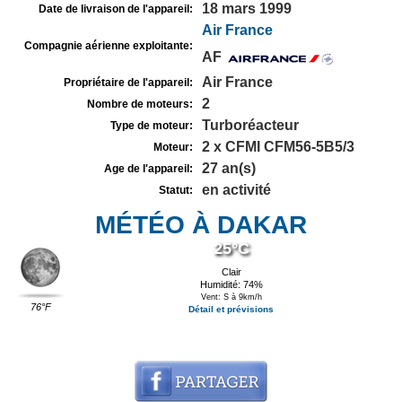
18 mars 1999
Date de livraison de l'appareil:
Air France
Compagnie aérienne exploitante:
AF
Air France
Propriétaire de l'appareil:
2
Nombre de moteurs:
Turboréacteur
Type de moteur:
2 x CFMI CFM56-5B5/3
Moteur:
27 an(s)
Age de l'appareil:
en activité
Statut:
MÉTÉO À DAKAR
25°C
Clair
Humidité: 74%
Vent: S à 9km/h
76°F
Détail et prévisions