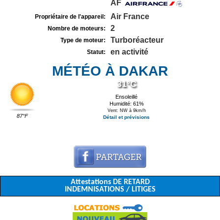
AF
Air France
Propriétaire de l'appareil:
2
Nombre de moteurs:
Turboréacteur
Type de moteur:
en activité
Statut:
MÉTÉO À DAKAR
31°C
Ensoleillé
Humidité: 61%
Vent: NW à 9km/h
87°F
Détail et prévisions
Attestations DE RETARD
INDEMNISATIONS / LITIGES