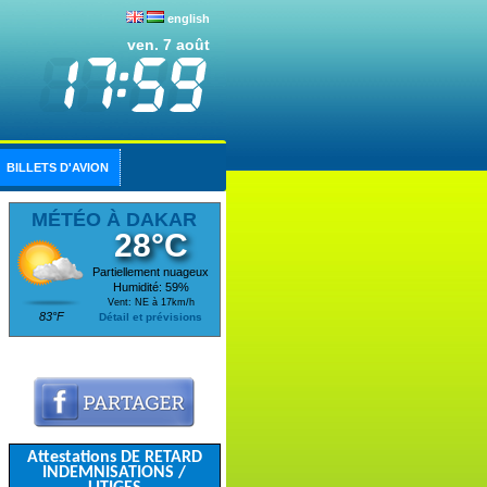
english
ven. 7 août
BILLETS D'AVION
MÉTÉO À DAKAR
28°C
Partiellement nuageux
Humidité: 59%
Vent: NE à 17km/h
83°F
Détail et prévisions
Attestations DE RETARD
INDEMNISATIONS /