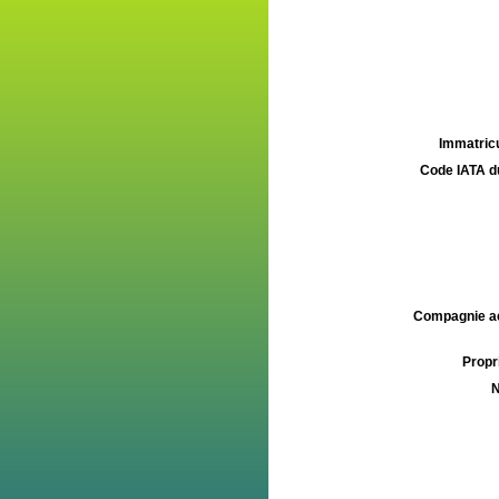
Immatricu
Code IATA d
Compagnie aé
Propri
N