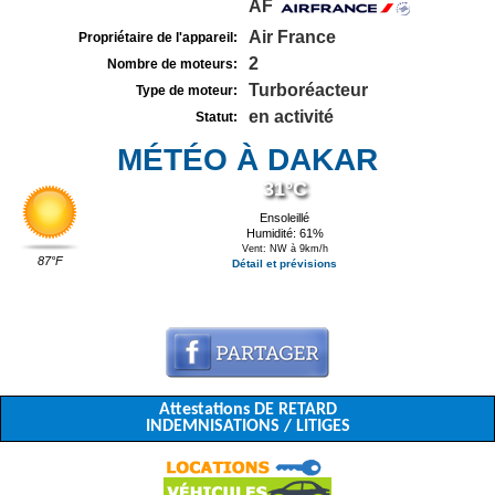
AF
Air France
Propriétaire de l'appareil:
2
Nombre de moteurs:
Turboréacteur
Type de moteur:
en activité
Statut:
MÉTÉO À DAKAR
31°C
Ensoleillé
Humidité: 61%
Vent: NW à 9km/h
87°F
Détail et prévisions
Attestations DE RETARD
INDEMNISATIONS / LITIGES