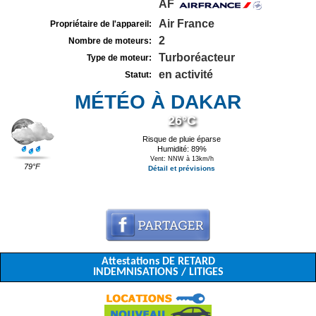
AF
Air France
Propriétaire de l'appareil:
2
Nombre de moteurs:
Turboréacteur
Type de moteur:
en activité
Statut:
MÉTÉO À DAKAR
26°C
Risque de pluie éparse
Humidité: 89%
Vent: NNW à 13km/h
79°F
Détail et prévisions
Attestations DE RETARD
INDEMNISATIONS / LITIGES