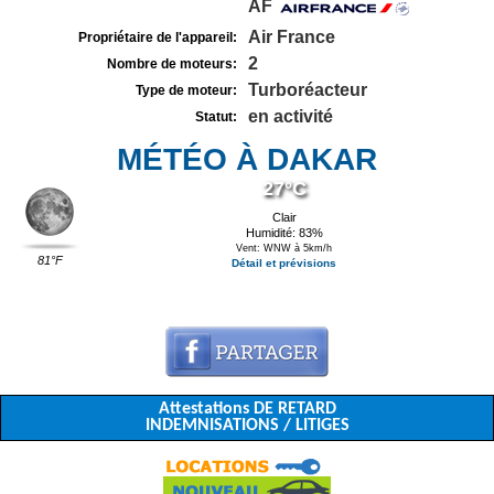
AF
Air France
Propriétaire de l'appareil:
2
Nombre de moteurs:
Turboréacteur
Type de moteur:
en activité
Statut:
MÉTÉO À DAKAR
27°C
Clair
Humidité: 83%
Vent: WNW à 5km/h
81°F
Détail et prévisions
Attestations DE RETARD
INDEMNISATIONS / LITIGES