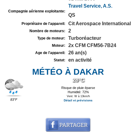
Travel Service, A.S.
Compagnie aérienne exploitante:
QS
Cit Aerospace International
Propriétaire de l'appareil:
2
Nombre de moteurs:
Turboréacteur
Type de moteur:
2x CFM CFM56-7B24
Moteur:
26 an(s)
Age de l'appareil:
en activité
Statut:
MÉTÉO À DAKAR
28°C
Risque de pluie éparse
Humidité: 72%
Vent: W à 13km/h
83°F
Détail et prévisions