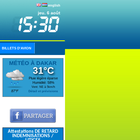
english
jeu. 6 août
BILLETS D'AVION
MÉTÉO À DAKAR
31°C
Pluie légère éparse
Humidité: 58%
Vent: NE à 5km/h
87°F
Détail et prévisions
Attestations DE RETARD
INDEMNISATIONS /