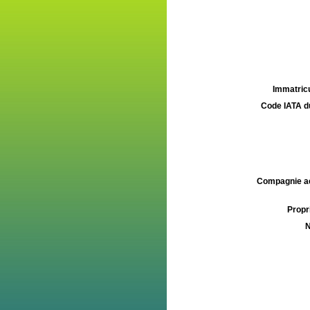
Immatricu
Code IATA d
Compagnie aé
Propri
N